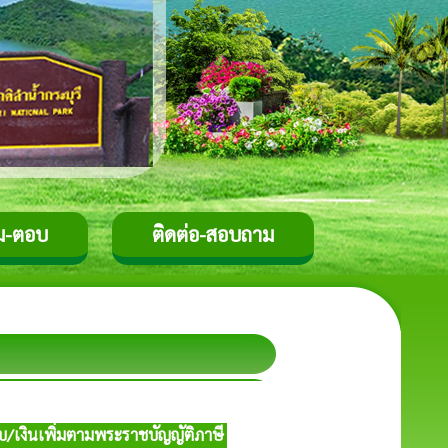
ม-ตอบ
ติดต่อ-สอบถาม
ับ/เงินเพิ่มตามพระราชบัญญัติภาษี