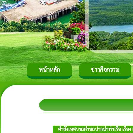
หน้าหลัก
ข่าวกิจกรรม
คำสั่งเทศบาลตำบลปากน้ำท่าเรือ เรื่