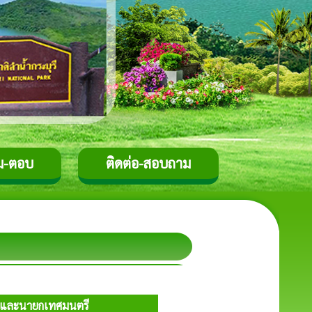
ม-ตอบ
ติดต่อ-สอบถาม
ศบาลและนายกเทศมนตรี