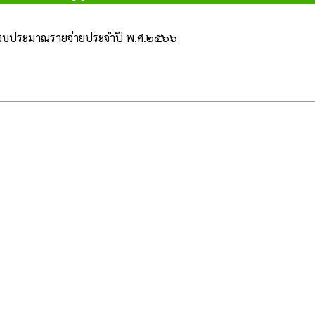
ิงบประมาณรายจ่ายประจำปี พ.ศ.๒๕๖๖