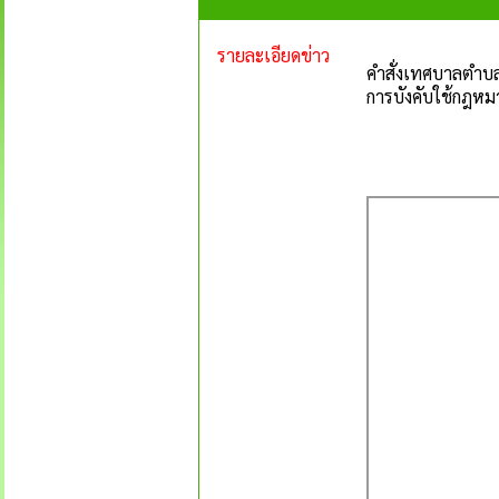
รายละเอียดข่าว
คำสั่งเทศบาลตำบลป
การบังคับใช้กฎห